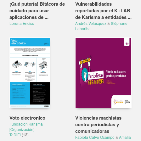
¡Qué putería! Bitácora de
Vulnerabilidades
cuidado para usar
reportadas por el K+LAB
aplicaciones de ...
de Karisma a entidades ...
Lorena Enciso
Andrés Velásquez
&
Stéphane
Labarthe
Voto electronico
Violencias machistas
contra periodistas y
Fundación Karisma
[Organización]
comunicadoras
TeDiEl
(13)
Fabiola Calvo Ocampo
&
Amalia