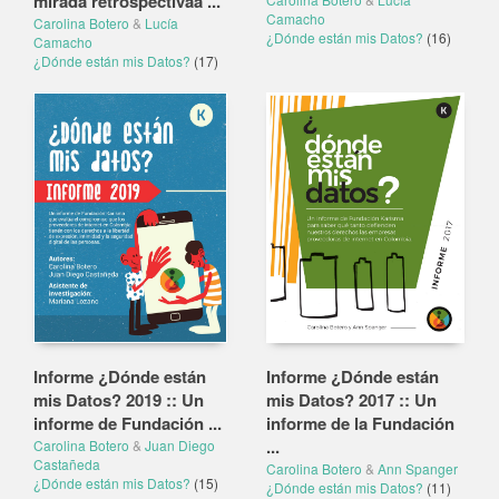
mirada retrospectivaa ...
Camacho
Carolina Botero
&
Lucía
¿Dónde están mis Datos?
(16)
Camacho
¿Dónde están mis Datos?
(17)
Informe ¿Dónde están
Informe ¿Dónde están
mis Datos? 2019 :: Un
mis Datos? 2017 :: Un
informe de Fundación ...
informe de la Fundación
...
Carolina Botero
&
Juan Diego
Castañeda
Carolina Botero
&
Ann Spanger
¿Dónde están mis Datos?
(15)
¿Dónde están mis Datos?
(11)