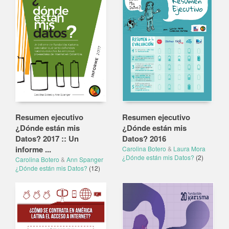
Resumen ejecutivo
Resumen ejecutivo
¿Dónde están mis
¿Dónde están mis
Datos? 2017 :: Un
Datos? 2016
informe ...
Carolina Botero
&
Laura Mora
¿Dónde están mis Datos?
(2)
Carolina Botero
&
Ann Spanger
¿Dónde están mis Datos?
(12)