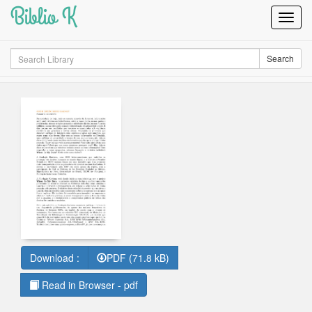
Biblio K
Toggl
Navig
Search
Search
Download :
PDF (71.8 kB)
Read in Browser - pdf