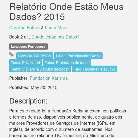
Relatório Onde Estão Meus
Dados? 2015
Carolina Botero
&
Laura Mora
Book 2 of
¿Dónde están mis Datos?
Language: Portuguese
Licencia: CC BY-SA
Línea: Participación Cívica
Tema: Privacidad
Tema: Protección de datos
Tema: Vigilancia y abuso de poder
Tipo: Resumen ejecutivo
Publisher:
Fundación Karisma
Published: May 20, 2015
Description:
Para este relatório, a Fundação Karisma examinou políticas
e termos de uso, disponíveis publicamente, de quatro dos
maiores Provedores de Serviços de Internet (ISPs, em
inglês), de acordo com o número de assinantes. Nos
baseamos no relatório TIC trimestral, do Ministério de