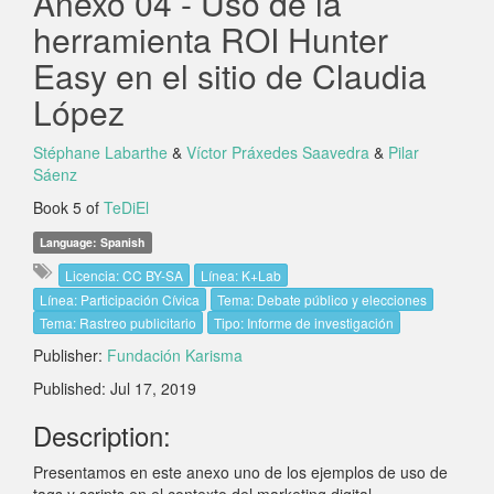
Anexo 04 - Uso de la
herramienta ROI Hunter
Easy en el sitio de Claudia
López
Stéphane Labarthe
&
Víctor Práxedes Saavedra
&
Pilar
Sáenz
Book 5 of
TeDiEl
Language: Spanish
Licencia: CC BY-SA
Línea: K+Lab
Línea: Participación Cívica
Tema: Debate público y elecciones
Tema: Rastreo publicitario
Tipo: Informe de investigación
Publisher:
Fundación Karisma
Published: Jul 17, 2019
Description:
Presentamos en este anexo uno de los ejemplos de uso de