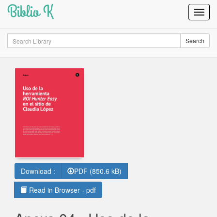
Biblio K
Toggl
Navig
Search
Search
Download :
PDF (850.6 kB)
Read in Browser - pdf