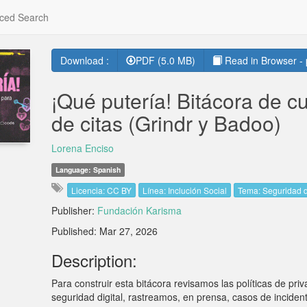
ced Search
Download :
PDF (5.0 MB)
Read in Browser - 
¡Qué putería! Bitácora de c
de citas (Grindr y Badoo)
Lorena Enciso
Language: Spanish
Licencia: CC BY
Línea: Inclución Social
Tema: Seguridad di
Publisher:
Fundación Karisma
Published: Mar 27, 2026
Description:
Para construir esta bitácora revisamos las políticas de pr
seguridad digital, rastreamos, en prensa, casos de incide