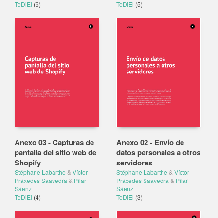
TeDiEl
(6)
TeDiEl
(5)
Anexo 03 - Capturas de
Anexo 02 - Envío de
pantalla del sitio web de
datos personales a otros
Shopify
servidores
Stéphane Labarthe
&
Víctor
Stéphane Labarthe
&
Víctor
Práxedes Saavedra
&
Pilar
Práxedes Saavedra
&
Pilar
Sáenz
Sáenz
TeDiEl
(4)
TeDiEl
(3)