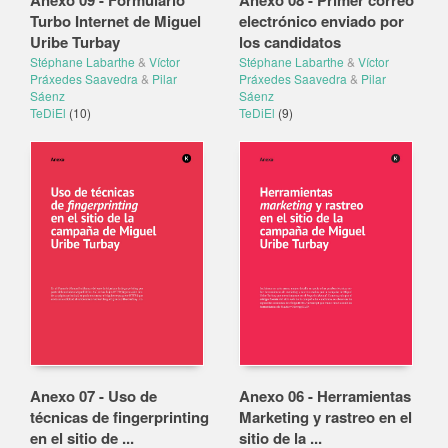
Anexo 09 - Formulario
Anexo 08 - Primer correo
Turbo Internet de Miguel
electrónico enviado por
Uribe Turbay
los candidatos
Stéphane Labarthe
&
Víctor
Stéphane Labarthe
&
Víctor
Práxedes Saavedra
&
Pilar
Práxedes Saavedra
&
Pilar
Sáenz
Sáenz
TeDiEl
(10)
TeDiEl
(9)
Anexo 07 - Uso de
Anexo 06 - Herramientas
técnicas de fingerprinting
Marketing y rastreo en el
en el sitio de ...
sitio de la ...