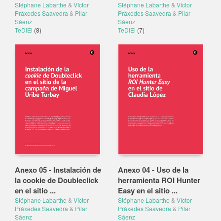
Stéphane Labarthe
&
Víctor
Stéphane Labarthe
&
Víctor
Práxedes Saavedra
&
Pilar
Práxedes Saavedra
&
Pilar
Sáenz
Sáenz
TeDiEl
(8)
TeDiEl
(7)
Anexo 05 - Instalación de
Anexo 04 - Uso de la
la cookie de Doubleclick
herramienta ROI Hunter
en el sitio ...
Easy en el sitio ...
Stéphane Labarthe
&
Víctor
Stéphane Labarthe
&
Víctor
Práxedes Saavedra
&
Pilar
Práxedes Saavedra
&
Pilar
Sáenz
Sáenz