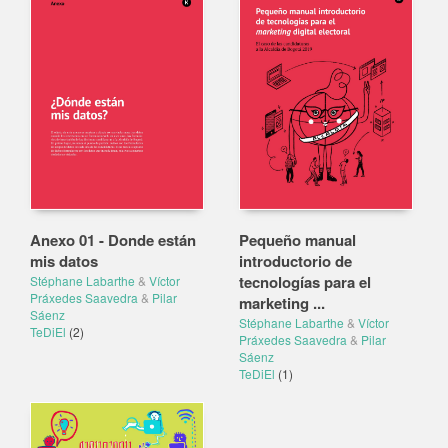
Anexo 01 - Donde están
Pequeño manual
mis datos
introductorio de
tecnologías para el
Stéphane Labarthe
&
Víctor
Práxedes Saavedra
&
Pilar
marketing ...
Sáenz
Stéphane Labarthe
&
Víctor
TeDiEl
(2)
Práxedes Saavedra
&
Pilar
Sáenz
TeDiEl
(1)