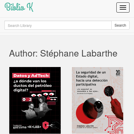
Biblio K
Toggl
Navig
Search
Search
Author: Stéphane Labarthe