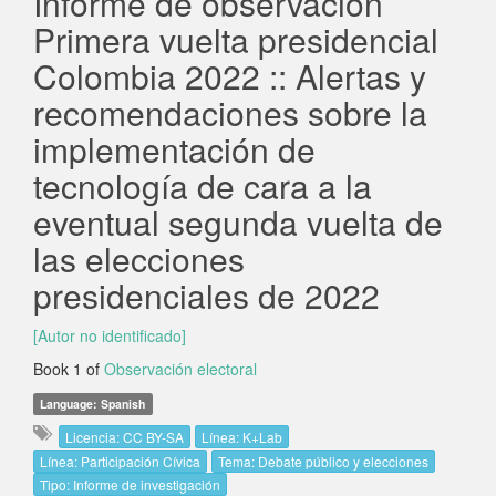
Informe de observación
Primera vuelta presidencial
Colombia 2022 :: Alertas y
recomendaciones sobre la
implementación de
tecnología de cara a la
eventual segunda vuelta de
las elecciones
presidenciales de 2022
[Autor no identificado]
Book 1 of
Observación electoral
Language: Spanish
Licencia: CC BY-SA
Línea: K+Lab
Línea: Participación Cívica
Tema: Debate público y elecciones
Tipo: Informe de investigación