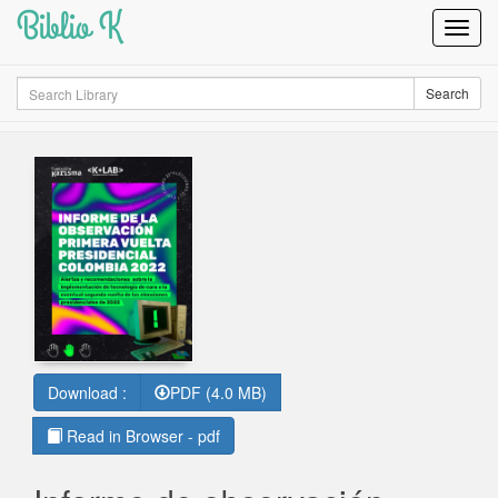
Biblio K
Toggl
Navig
Search
Search
Download :
PDF (4.0 MB)
Read in Browser - pdf