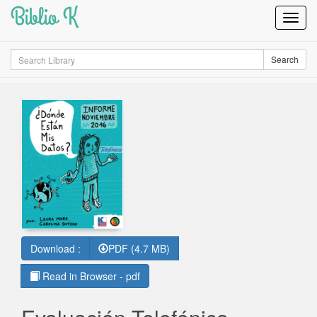
Biblio K
Toggl
Navig
Search
Search
Download :
PDF (4.7 MB)
Read in Browser - pdf