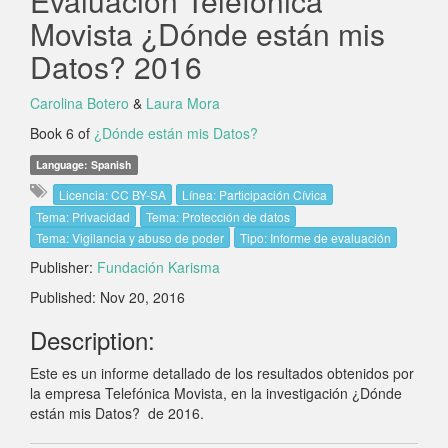
Evaluación Telefónica
Movista ¿Dónde están mis
Datos? 2016
Carolina Botero
&
Laura Mora
Book 6 of
¿Dónde están mis Datos?
Language: Spanish
Licencia: CC BY-SA
Línea: Participación Cívica
Tema: Privacidad
Tema: Protección de datos
Tema: Vigilancia y abuso de poder
Tipo: Informe de evaluación
Publisher:
Fundación Karisma
Published: Nov 20, 2016
Description:
Este es un informe detallado de los resultados obtenidos por
la empresa Telefónica Movista, en la investigación ¿Dónde
están mis Datos? de 2016.