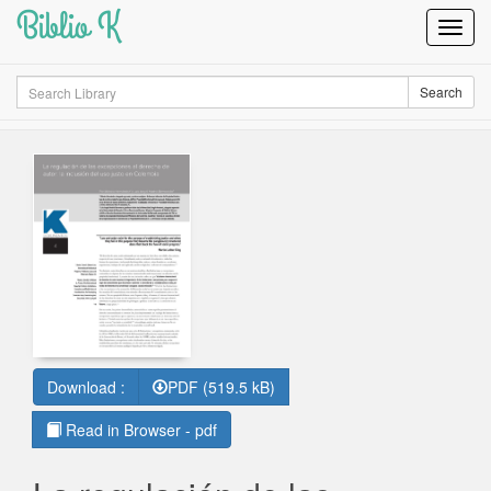
Biblio K
Toggl
Navig
Search
Search
Download :
PDF (519.5 kB)
Read in Browser - pdf