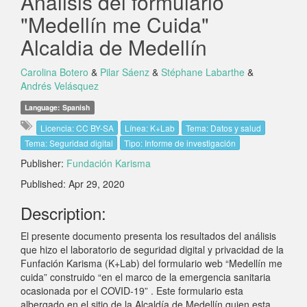
Análisis del formulario
"Medellín me Cuida"
Alcaldia de Medellín
Carolina Botero
&
Pilar Sáenz
&
Stéphane Labarthe
&
Andrés Velásquez
Language: Spanish
Licencia: CC BY-SA
Línea: K+Lab
Tema: Datos y salud
Tema: Seguridad digital
Tipo: Informe de investigación
Publisher:
Fundación Karisma
Published: Apr 29, 2020
Description:
El presente documento presenta los resultados del análisis
que hizo el laboratorio de seguridad digital y privacidad de la
Funfación Karisma (K+Lab) del formulario web “Medellín me
cuida” construido “en el marco de la emergencia sanitaria
ocasionada por el COVID-19” . Este formulario esta
albergado en el sitio de la Alcaldía de Medellín quien esta