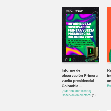
Informe de
Re
observación Primera
in
vuelta presidencial
an
Colombia ...
Ro
[Autor no identificado]
Observación electoral
(1)