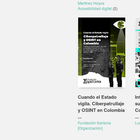
Martínez Hoyos
Accesibilidad digital
(2)
Cuando el Estado
In
vigila. Ciberpatrullaje
su
y OSINT en Colombia
Co
...
...
Fundación Karisma
Lu
[Organización]