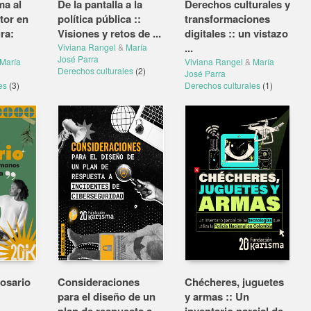
ma al
De la pantalla a la
Derechos culturales y
tor en
política pública ::
transformaciones
ra:
Visiones y retos de ...
digitales :: un vistazo
...
Viviana Rangel
&
María
José Parra
María
Viviana Rangel
&
María
Derechos culturales
(2)
José Parra
les
(3)
Derechos culturales
(1)
osario
Consideraciones
Chécheres, juguetes
para el diseño de un
y armas :: Un