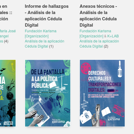
a en
Informe de hallazgos
Anexos técnicos -
ales ::
- Análisis de la
Análisis de la
ción
aplicación Cédula
aplicación Cédula
Digital
Digital
aría José
Fundación Karisma
Fundación Karisma
angel
[Organización]
[Organización]
&
K+LAB
les
(4)
Análisis de la aplicación
Análisis de la aplicación
Cédula Digital
(1)
Cédula Digital
(2)