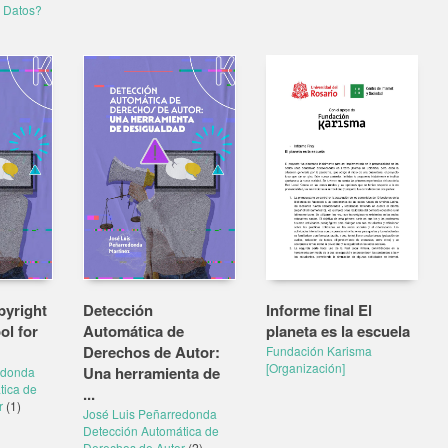
 Datos?
pyright
Detección
Informe final El
ol for
Automática de
planeta es la escuela
Derechos de Autor:
Fundación Karisma
[Organización]
Una herramienta de
edonda
tica de
...
r
(1)
José Luis Peñarredonda
Detección Automática de
Derechos de Autor
(2)