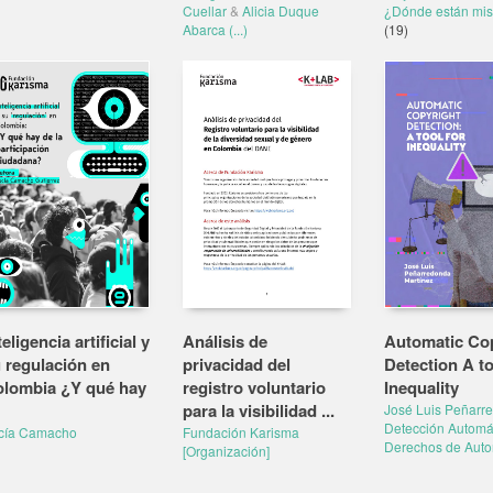
Cuellar
&
Alicia Duque
¿Dónde están mis
Abarca
(...)
(19)
teligencia artificial y
Análisis de
Automatic Co
 regulación en
privacidad del
Detection A to
lombia ¿Y qué hay
registro voluntario
Inequality
para la visibilidad ...
José Luis Peñarr
Detección Automá
cía Camacho
Fundación Karisma
Derechos de Auto
[Organización]