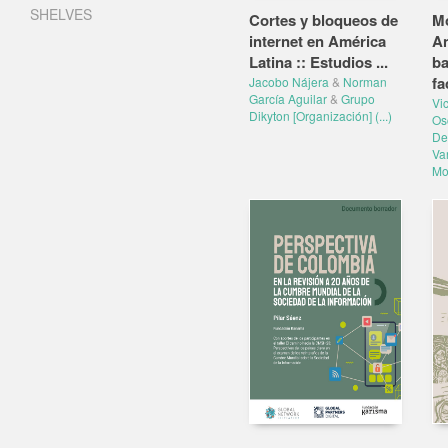
SHELVES
Cortes y bloqueos de
Mo
internet en América
An
Latina :: Estudios ...
ba
fa
Jacobo Nájera
&
Norman
García Aguilar
&
Grupo
Vi
Dikyton [Organización]
(...)
Os
De
Va
Mo