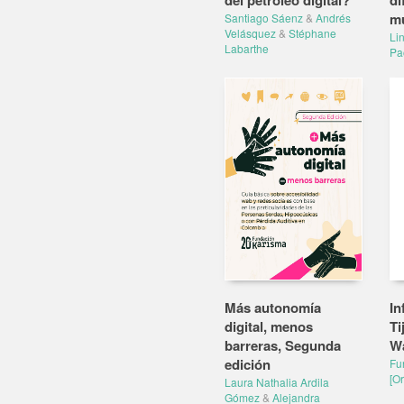
del petróleo digital?
di
mu
Santiago Sáenz
&
Andrés
Velásquez
&
Stéphane
Li
Labarthe
Pa
Más autonomía
In
digital, menos
Ti
barreras, Segunda
Wa
edición
Fu
[O
Laura Nathalia Ardila
Gómez
&
Alejandra