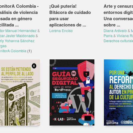
nitorA Colombia -
¡Qué putería!
Arte y censur
álisis de violencia
Bitácora de cuidado
entornos digit
sada en género
para usar
Una conversa
cilitada ...
aplicaciones de ...
sobre ...
ctor Manuel Hernandez
&
Lorena Enciso
Diana Arévalo
&
M
car Javier Maldonado
&
Parra
&
Viviana R
rly Yohanna Sánchez
Derechos cultura
rgas
nitorA Colombia
(1)