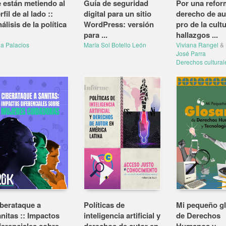
 están metiendo al
Guía de seguridad
Por una refor
rfil de al lado ::
digital para un sitio
derecho de au
álisis de la política
WordPress: versión
pro de la cultu
para ...
hallazgos ...
na Palacios
María Sol Botello León
Viviana Rangel
&
José Parra
Derechos cultura
berataque a
Políticas de
Mi pequeño gl
nitas :: Impactos
inteligencia artificial y
de Derechos