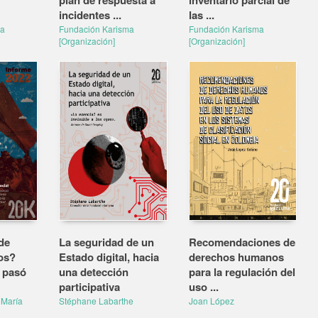
plan de respuesta a
inventario parcial de
incidentes ...
las ...
ma
Fundación Karisma
Fundación Karisma
[Organización]
[Organización]
de
La seguridad de un
Recomendaciones de
os?
Estado digital, hacia
derechos humanos
é pasó
una detección
para la regulación del
participativa
uso ...
María
Stéphane Labarthe
Joan López