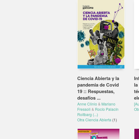
Ciencia Abierta y la
In
pandemia de Covid
la
19 :: Respuestas,
té
desafíos ...
el
Anne Clinio
&
Mariano
[Au
Fressoli
&
Rocío Palacín
Ob
Roitbarg
(...)
Otra Ciencia Abierta
(1)