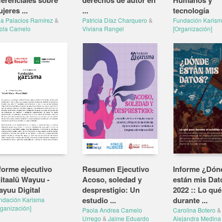
ferenciales sobre
derechos de autor en
Humanos y
jeres ...
...
tecnología
na Palacios Ramírez
&
Patricia Díaz Charquero
&
Fundación Karis
ola Camelo
Viviana Rangel
[Organización]
forme ejecutivo
Resumen Ejecutivo
Informe ¿Dón
jitaalü Wayuu -
Acoso, soledad y
están mis Dat
yuu Digital
desprestigio: Un
2022 :: Lo qu
estudio ...
durante ...
ndación Karisma
rganización]
Paola Andrea Camelo
Carolina Botero
&
Urrego
&
Jaime Eduardo
Alejandra Medina