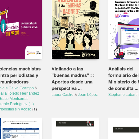
olencias machistas
Vigilando a las
Análisis del
ntra periodistas y
"buenas madres" : :
formulario del
omunicadoras
Aportes desde una
Ministerio de 
perspectiva ...
de consulta ...
biola Calvo Ocampo
&
alia Toledo Hernández
Laura Castro
&
Joan López
Stéphane Labarth
Grace Montserrat
rrente Rodríguez
(...)
riodistas sin Acoso
(1)