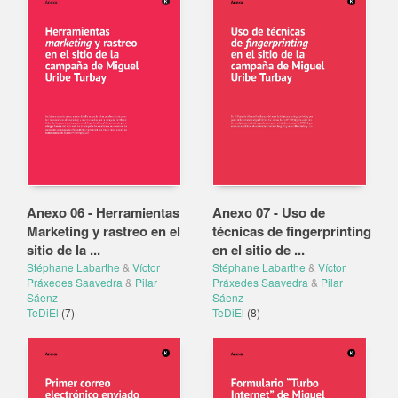
Anexo 06 - Herramientas
Anexo 07 - Uso de
Marketing y rastreo en el
técnicas de fingerprinting
sitio de la ...
en el sitio de ...
Stéphane Labarthe
&
Víctor
Stéphane Labarthe
&
Víctor
Práxedes Saavedra
&
Pilar
Práxedes Saavedra
&
Pilar
Sáenz
Sáenz
TeDiEl
(7)
TeDiEl
(8)