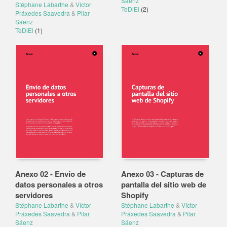
Sáenz
Stéphane Labarthe
&
Víctor
TeDiEl
(2)
Práxedes Saavedra
&
Pilar
Sáenz
TeDiEl
(1)
Anexo 02 - Envío de
Anexo 03 - Capturas de
datos personales a otros
pantalla del sitio web de
servidores
Shopify
Stéphane Labarthe
&
Víctor
Stéphane Labarthe
&
Víctor
Práxedes Saavedra
&
Pilar
Práxedes Saavedra
&
Pilar
Sáenz
Sáenz