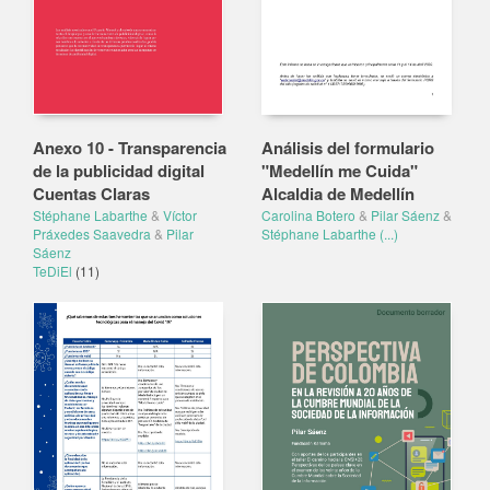
Anexo 10 - Transparencia
Análisis del formulario
de la publicidad digital
"Medellín me Cuida"
Cuentas Claras
Alcaldia de Medellín
Stéphane Labarthe
&
Víctor
Carolina Botero
&
Pilar Sáenz
&
Práxedes Saavedra
&
Pilar
Stéphane Labarthe
(...)
Sáenz
TeDiEl
(11)