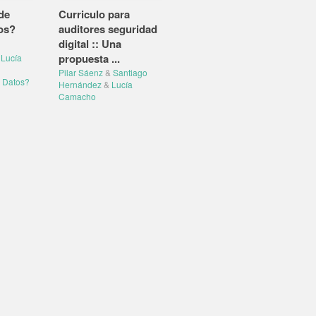
de
Curriculo para
os?
auditores seguridad
digital :: Una
propuesta ...
Lucía
Pilar Sáenz
&
Santiago
 Datos?
Hernández
&
Lucía
Camacho