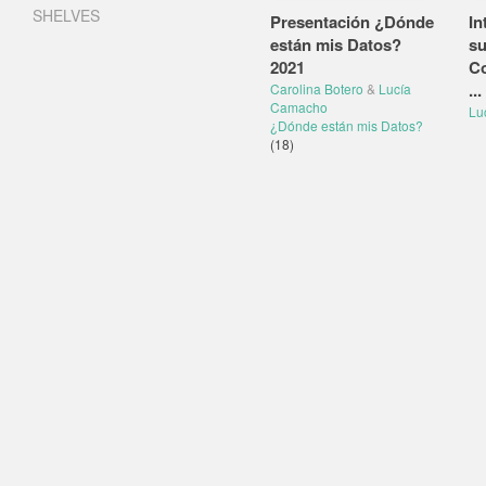
SHELVES
Presentación ¿Dónde
In
están mis Datos?
su
2021
Co
...
Carolina Botero
&
Lucía
Camacho
Lu
¿Dónde están mis Datos?
(18)