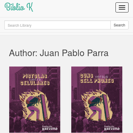
Biblio K
Toggl
Navig
Search
Search
Author: Juan Pablo Parra