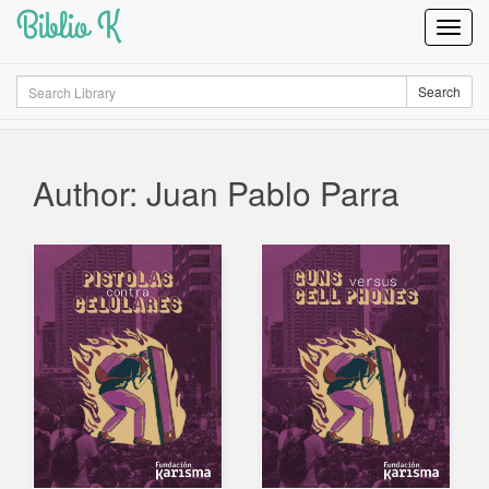
Biblio K
Toggl
Navig
Search
Search
Author: Juan Pablo Parra