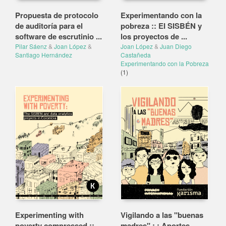
Propuesta de protocolo
Experimentando con la
de auditoría para el
pobreza :: EI SISBÉN y
software de escrutinio ...
los proyectos de ...
Pilar Sáenz
&
Joan López
&
Joan López
&
Juan Diego
Santiago Hernández
Castañeda
Experimentando con la Pobreza
(1)
Experimenting with
Vigilando a las "buenas
poverty compressed ::
madres" : : Aportes